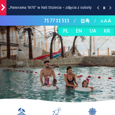
„Panorama 1670” w Hali Stulecia – zdjęcia z soboty
71 77 11 511
/
접촉
/
A
A
A
Raport inwestycyjny z Wrocławia [1-7.08]
PL
EN
UA
KR
Pyszne sery, wspaniałe wędliny, wyborne słodkości.
W Rynku trwa Wrocławska Feta
Wrocławska Potańcówka w sobotę, 8 sierpnia
Remont torów na Stawowej i Peronowej. Od 8
sierpnia zmiany dla kierowców i pasażerów MPK