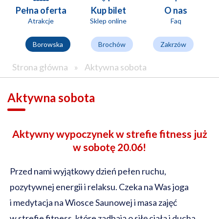
Pełna oferta
Kup bilet
O nas
Atrakcje
Sklep online
Faq
Borowska
Brochów
Zakrzów
Strona główna
»
Aktywna sobota
Aktywna sobota
Aktywny wypoczynek w strefie fitness już
w sobotę 20.06!
Przed nami wyjątkowy dzień pełen ruchu,
pozytywnej energii i relaksu. Czeka na Was joga
i medytacja na Wiosce Saunowej i masa zajęć
w strefie fitness, które zadbają o siłę ciała i ducha.