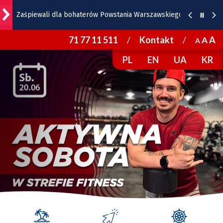
Zaśpiewali dla bohaterów Powstania Warszawskiego
71 77 11 511
/
Kontakt
/
A
A
A
10 sierpnia zaczyna się remont ulicy Klecińskiej
PL
EN
UA
KR
Wrocławska Potańcówka za nami. Zobaczcie zdjęcia
Wraca PGE Ekstraliga. Betard Sparta Wrocław gra z
Motorem
Raport inwestycyjny z Wrocławia [1-7.08]