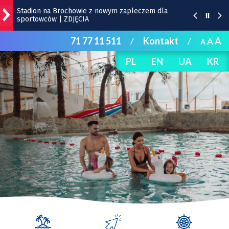
Stadion na Brochowie z nowym zapleczem dla
sportowców | ZDJĘCIA
71 77 11 511
/
Kontakt
/
A
A
Sparta wygrała na Stadionie Olimpijskim. Tak cieszyli
A
się kibice
PL
EN
UA
KR
We Wrocławiu potrzebni pracownicy z
kompetencjami
Ten budynek z wyjątkową przedwojenną mozaiką
zostanie wyremontowany
UPWr będzie kształcić projektantów „miast
przyszłości”