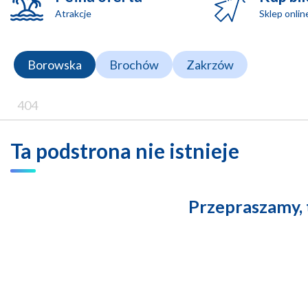
Atrakcje
Sklep onlin
Borowska
Brochów
Zakrzów
404
Ta podstrona nie istnieje
Przepraszamy, t