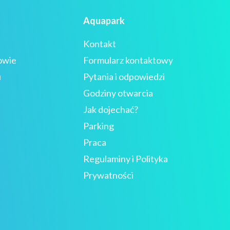
Aquapark
Kontakt
owie
Formularz kontaktowy
u
Pytania i odpowiedzi
Godziny otwarcia
Jak dojechać?
Parking
Praca
Regulaminy i Polityka
Prywatności