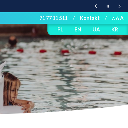
71 77 11 511
/
Kontakt
/
A
A
A
PL
EN
UA
KR