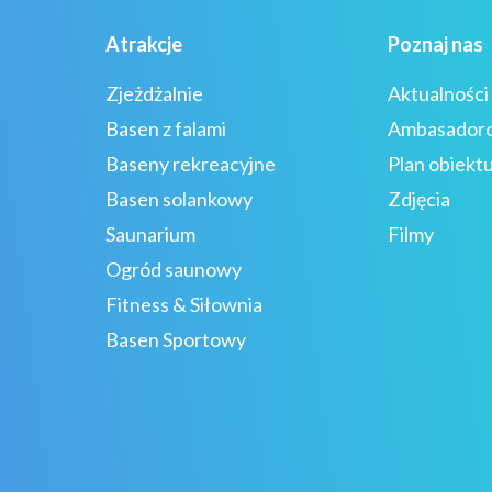
Atrakcje
Poznaj nas
Zjeżdżalnie
Aktualności
Basen z falami
Ambasador
Baseny rekreacyjne
Plan obiekt
Basen solankowy
Zdjęcia
Saunarium
Filmy
Ogród saunowy
Fitness & Siłownia
Basen Sportowy