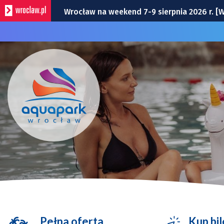
Wrocławska Potańcówka w sobotę, 8 sierp
Bitwa o Twierdzę w sobotę w Kłodzku. Co 
Bezpłatny koncert Ferajny Hoovera w niedz
Remont torów na Stawowej i Peronowej. Od
Pełna oferta
Kup bil