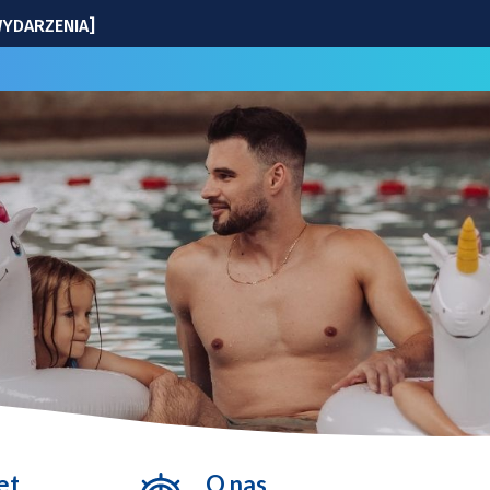
nia
w programie?
ielę na Komuny Paryskiej
 8 sierpnia zmiany dla kierowców i pasażerów MPK
et
O nas