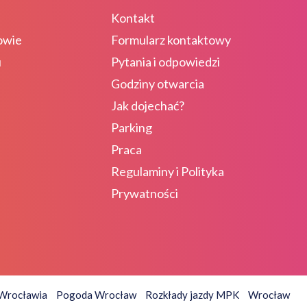
Kontakt
owie
Formularz kontaktowy
u
Pytania i odpowiedzi
Godziny otwarcia
Jak dojechać?
Parking
Praca
Regulaminy i Polityka
Prywatności
 Wrocławia
Pogoda Wrocław
Rozkłady jazdy MPK
Wrocław