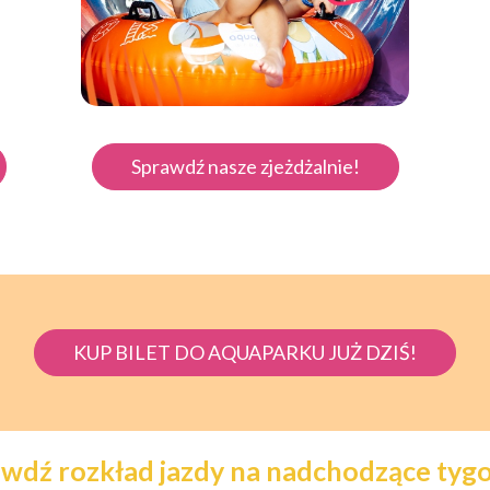
Sprawdź nasze zjeżdżalnie!
KUP BILET DO AQUAPARKU JUŻ DZIŚ!
wdź rozkład jazdy na nadchodzące tyg