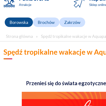
Atrakcje
Sklep onlin
Borowska
Brochów
Zakrzów
Strona główna
»
Spędź tropikalne wakacje w Aquap
Spędź tropikalne wakacje w A
Przenieś się do świata egzotyczn