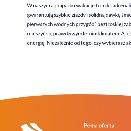
W naszym aquaparku wakacje to miks adrenaliny,
gwarantują szybkie zjazdy i solidną dawkę śm
pierwszych wodnych przygód i beztroskiej z
i cieszyć się prawdziwym letnim klimatem. A je
energię. Niezależnie od tego, czy wybierasz ak
Pełna oferta