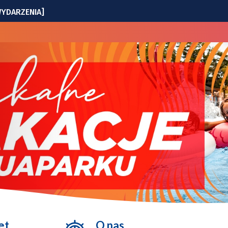
[WYDARZENIA]
nia
w programie?
ielę na Komuny Paryskiej
 8 sierpnia zmiany dla kierowców i pasażerów MPK
et
O nas