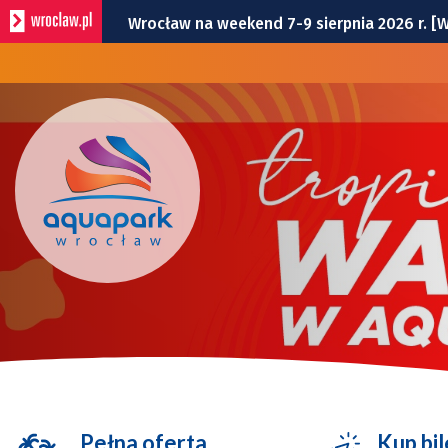
Wrocław na weekend 7-9 sierpnia 2026 r. 
Wrocławska Potańcówka w sobotę, 8 sierp
Bitwa o Twierdzę w sobotę w Kłodzku. Co 
Bezpłatny koncert Ferajny Hoovera w niedz
Remont torów na Stawowej i Peronowej. Od
Pełna oferta
Kup bil