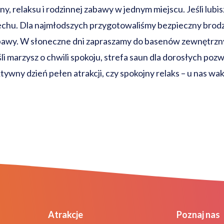
 relaksu i rodzinnej zabawy w jednym miejscu. Jeśli lubisz
iechu. Dla najmłodszych przygotowaliśmy bezpieczny brodzi
abawy. W słoneczne dni zapraszamy do basenów zewnętrzn
śli marzysz o chwili spokoju, strefa saun dla dorosłych poz
tywny dzień pełen atrakcji, czy spokojny relaks – u nas wa
Atrakcje
Poznaj nas