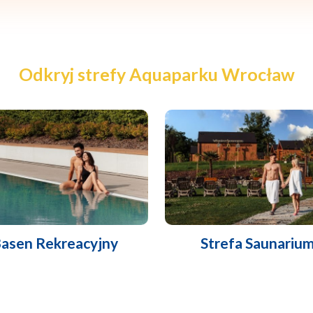
Odkryj strefy Aquaparku Wrocław
asen Rekreacyjny
Strefa Saunariu