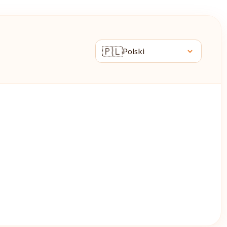
🇵🇱
Polski