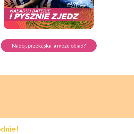
Napój, przekąska, a może obiad?
odnie!