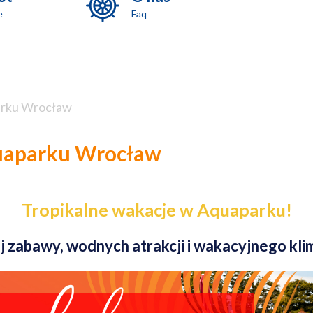
e
Faq
arku Wrocław
quaparku Wrocław
Tropikalne wakacje w Aquaparku!
ej zabawy, wodnych atrakcji i wakacyjnego k