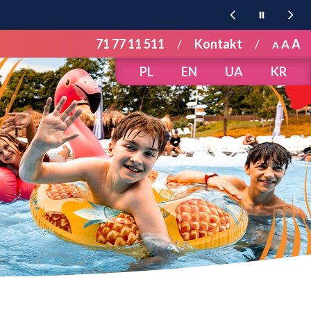
71 77 11 511
/
Kontakt
/
A
A
A
PL
EN
UA
KR