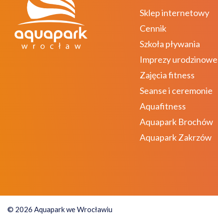
Sklep internetowy
Cennik
Szkoła pływania
Imprezy urodzinowe
Zajęcia fitness
Seanse i ceremonie
Aquafitness
Aquapark Brochów
Aquapark Zakrzów
© 2026 Aquapark we Wrocławiu