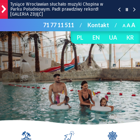
Tysiące Wrocławian słuchało muzyki Chopina w
Parku Południowym. Padł prawdziwy rekord!
[GALERIA ZDJĘĆ]
71 77 11 511
/
Kontakt
/
A
A
Stadion na Brochowie z nowym zapleczem dla
A
sportowców | ZDJĘCIA
PL
EN
UA
KR
Sparta wygrała na Stadionie Olimpijskim. Tak cieszyli
się kibice
We Wrocławiu potrzebni pracownicy z
kompetencjami
Ten budynek z wyjątkową przedwojenną mozaiką
zostanie wyremontowany