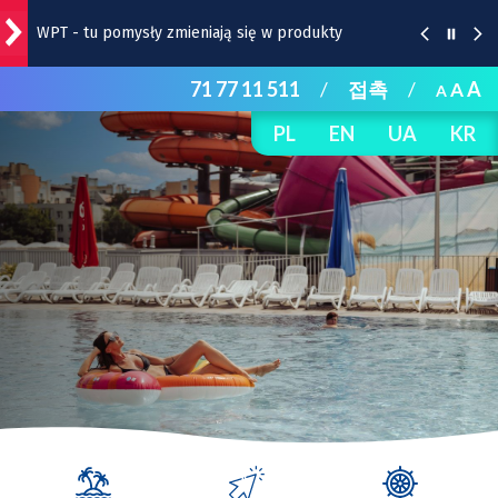
WPT - tu pomysły zmieniają się w produkty
Spotkajmy się przy Banku Słoików! Nowy cykl
71 77 11 511
/
접촉
/
A
A
A
spotkań
PL
EN
UA
KR
Światowy Dzień Lwa we wrocławskim zoo
Mieszkanie z SIM Wrocław. Taniej niż na wolnym
rynku!
Badanie PWr: Te ubrania najczęściej lądują w
śmieciach