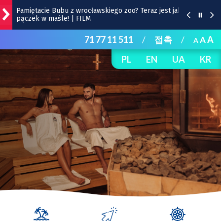
Pamiętacie Bubu z wrocławskiego zoo? Teraz jest jak
pączek w maśle! | FILM
71 77 11 511
/
접촉
/
A
A
BIOletyn: jest już nowy numer kwartalnika
A
Ekosystemu
PL
EN
UA
KR
Śląsk – Cracovia, 9 sierpnia na Tarczyński Arena
|TRANSMISJA
Wrocław na weekend 7-9 sierpnia 2026 r.
[WYDARZENIA]
Wrocławska Potańcówka w sobotę, 8 sierpnia