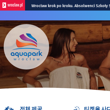
Wrocław krok po kroku. Absolwenci Szkoły 
Bezpłatny koncert TeDe w Hucie! To kolej
Przedstawiamy bohaterów Super Meczu 2026
Gwiazdy wystąpią na Dworcu Głównym we 
Kamienica z Nadodrza po remoncie zyska 
전체 제공
티켓을 사