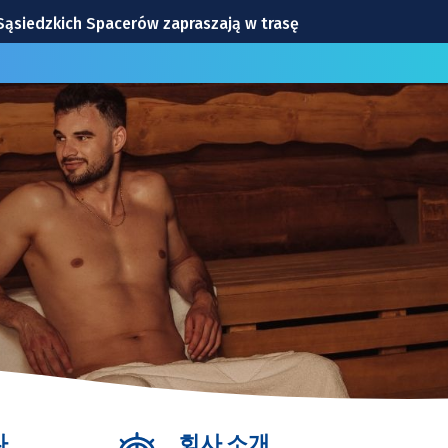
Sąsiedzkich Spacerów zapraszają w trasę
na odsłona Dolnośląskich Koncertów Letnich [SZCZEGÓŁY]
: drużyna Milanu i jej gwiazdy
Wrocławiu | TERMINY
windę! To będzie duża metamorfoza
다
회사 소개