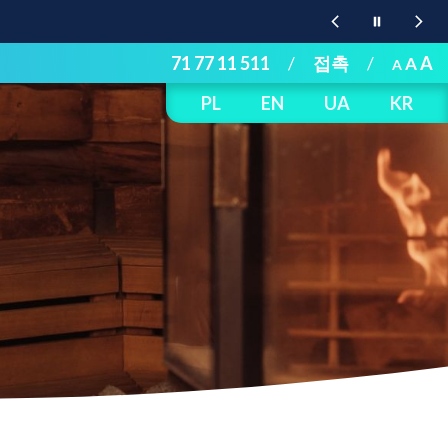
71 77 11 511
/
접촉
/
A
A
A
PL
EN
UA
KR