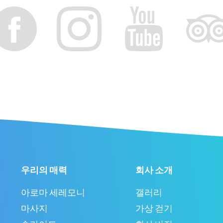
우리의 매력
회사 소개
아로마 세레모니
갤러리
마사지
가상 걷기