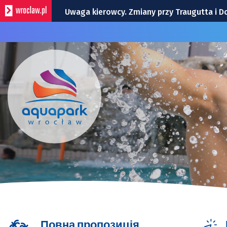
Uwaga kierowcy. Zmiany przy Traugutta i D
Ogród Staromiejski będzie otwierany wcześ
Bohaterowie Super Meczu 2026: United i j
Remont Gajowickiej. Prace od Hallera do Ra
Ruska stanie się deptakiem. Miasto wybra
Повна пропозиція