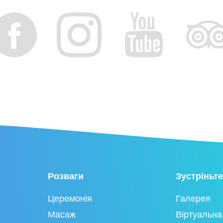
Розваги
Зустріньте
Церемонія
Галерея
Масаж
Віртуальна