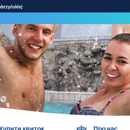
obrzyńskiej
niej!
ego gwiazdy
cławickiej
ło wykonawcę!
Купити квиток
Про нас