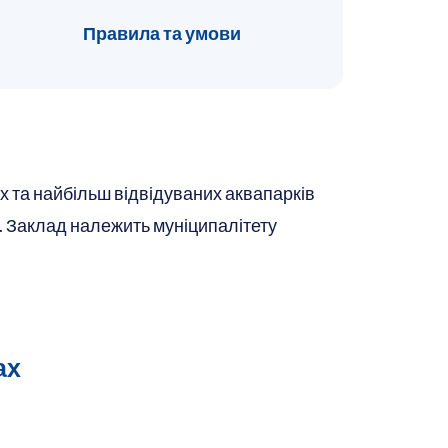
Правила та умови
х та найбільш відвідуваних аквапарків
ки. Заклад належить муніципалітету
ах