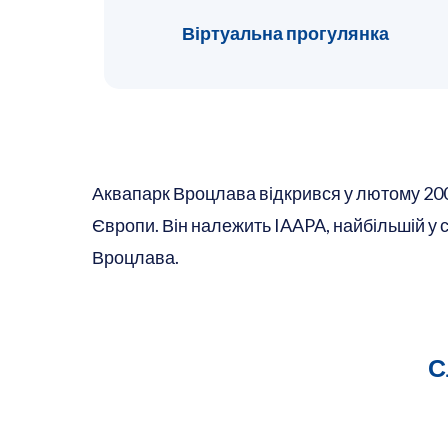
Віртуальна прогулянка
Аквапарк Вроцлава відкрився у лютому 2008
Європи. Він належить IAAPA, найбільшій у с
Вроцлава.
С