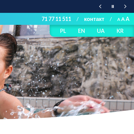
71 77 11 511
/
контакт
/
A
A
A
PL
EN
UA
KR