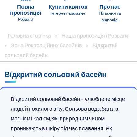
Повна
Купити квиток
Про нас
пропозиція
Інтернет-магазин
Питання та
Розваги
відповіді
Головна сторінка
»
Наша пропозиція i Розваги
»
Зона Рекреаційних басейнів
»
Відкритий
сольовий басейн
Відкритий сольовий басейн
Відкритий сольовий басейн – улюблене місце
людей похилого віку. Сольова вода багата
магнієм і калієм, які природним чином
проникають в шкіру під час плавання. Як