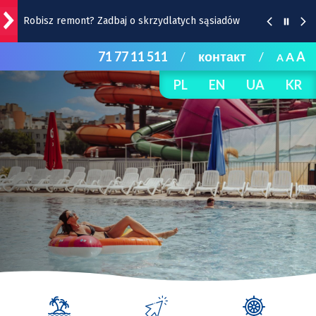
Robisz remont? Zadbaj o skrzydlatych sąsiadów
71 77 11 511
/
контакт
/
A
A
A
Wrocławska Feta w Rynku - w ten weekend!
PL
EN
UA
KR
Strażacy uruchamiają na czas upałów trzy wodne
kurtyny | Lokalizacje
Burza, ulewa, wiatr, grad, a do tego upał. Ostrzeżenie
IMGW dla Wrocławia i okolic
Remont Gajowickiej. Prace od Hallera do
Racławickiej