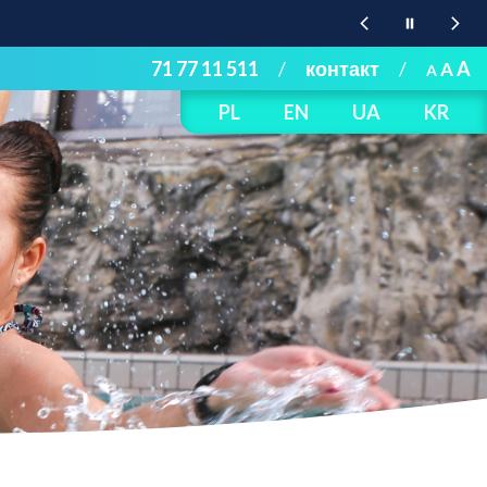
71 77 11 511
/
контакт
/
A
A
A
PL
EN
UA
KR