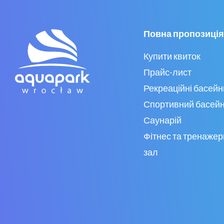
Повна пропозиція
Купити квиток
Прайс-лист
Рекреаційні басейн
Спортивний басей
Саунарій
Фітнес та тренаже
зал