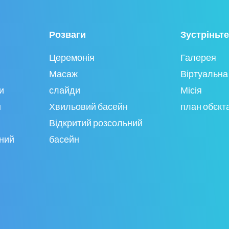
Розваги
Зустріньте
Церемонія
Галерея
Масаж
Віртуальна
и
слайди
Місія
н
Хвильовий басейн
план обєкт
Відкритий розсольний
рний
басейн