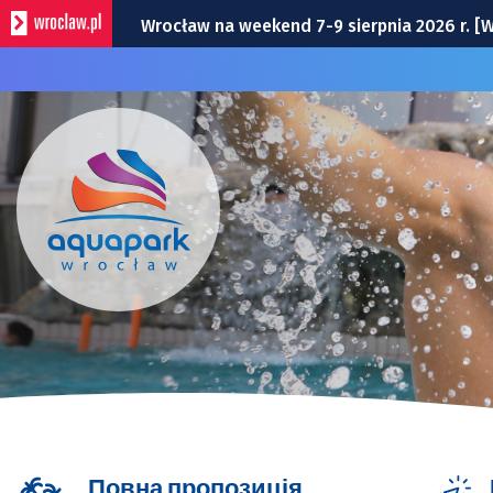
Wrocław na weekend 7-9 sierpnia 2026 r. 
Wrocławska Potańcówka w sobotę, 8 sierp
Bitwa o Twierdzę w sobotę w Kłodzku. Co 
Bezpłatny koncert Ferajny Hoovera w niedz
Remont torów na Stawowej i Peronowej. Od
Повна пропозиція