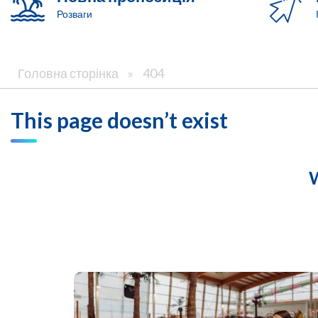
Розваги
Головна сторінка
»
404
This page doesn’t exist
W