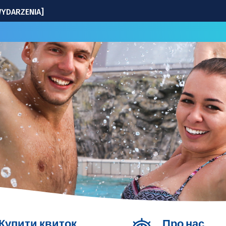
[WYDARZENIA]
nia
w programie?
ielę na Komuny Paryskiej
 8 sierpnia zmiany dla kierowców i pasażerów MPK
Купити квиток
Про нас