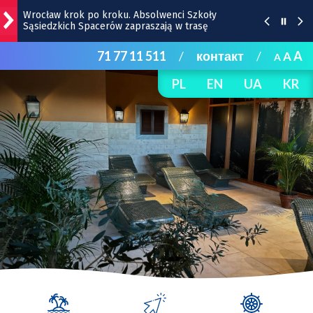
Wrocław krok po kroku. Absolwenci Szkoły
Sąsiedzkich Spacerów zapraszają w trasę
71 77 11 511
/
контакт
/
A
A
Bezpłatny koncert TeDe w Hucie! To kolejna odsłona
A
Dolnośląskich Koncertów Letnich [SZCZEGÓŁY]
PL
EN
UA
KR
Przedstawiamy bohaterów Super Meczu 2026:
drużyna Milanu i jej gwiazdy
Gwiazdy wystąpią na Dworcu Głównym we Wrocławiu
| TERMINY
Kamienica z Nadodrza po remoncie zyska windę! To
będzie duża metamorfoza