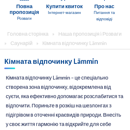
Повна
Купити квиток
Про нас
пропозиція
Інтернет-магазин
Питання та
Розваги
відповіді
Головна сторінка
»
Наша пропозиція i Розваги
»
Саунарій
»
Кімната відпочинку Lämmin
Кімната відпочинку Lämmin
Кімната відпочинку Lämmin – це спеціально
створена зона відпочинку, відокремлена від
суєти, яка ефективно допомагає розслабитися та
відпочити. Пориньте в розкіш на шезлонгах з
підігрівом в оточенні краєвидів природи. Внесіть
у своє життя гармонію та відкрийте для себе