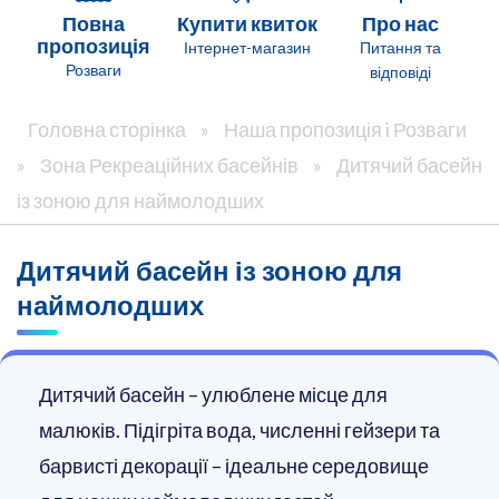
Повна
Купити квиток
Про нас
пропозиція
Інтернет-магазин
Питання та
Розваги
відповіді
Головна сторінка
»
Наша пропозиція i Розваги
»
Зона Рекреаційних басейнів
»
Дитячий басейн
із зоною для наймолодших
Дитячий басейн із зоною для
наймолодших
Дитячий басейн – улюблене місце для
малюків. Підігріта вода, численні гейзери та
барвисті декорації – ідеальне середовище