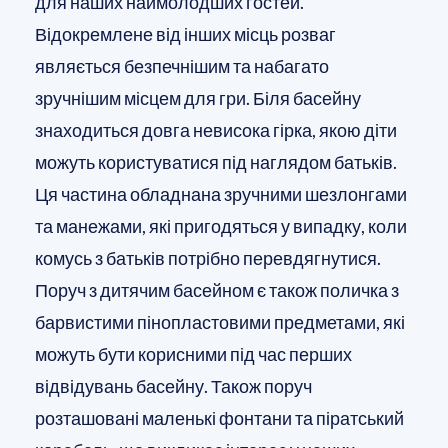
для наших наймолодших гостей.
Відокремлене від інших місць розваг
являється безпечнішим та набагато
зручнішим місцем для гри. Біля басейну
знаходиться довга невисока гірка, якою діти
можуть користуватися під наглядом батьків.
Ця частина обладнана зручними шезлонгами
та манежами, які пригодяться у випадку, коли
комусь з батьків потрібно перевдягнутися.
Поруч з дитячим басейном є також поличка з
барвистими пінопластовими предметами, які
можуть бути корисними під час перших
відвідувань басейну. Також поруч
розташовані маленькі фонтани та піратський