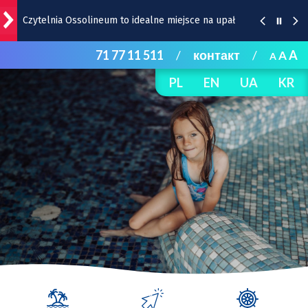
Czytelnia Ossolineum to idealne miejsce na upał
71 77 11 511
/
контакт
/
A
A
Uwaga kierowcy. Zmiany przy Traugutta i
A
Dobrzyńskiej
PL
EN
UA
KR
Ogród Staromiejski będzie otwierany wcześniej!
Bohaterowie Super Meczu 2026: United i jego
gwiazdy
Remont Gajowickiej. Prace od Hallera do
Racławickiej