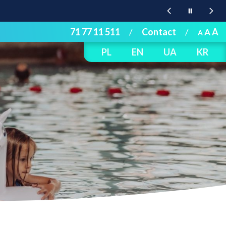
71 77 11 511
/
Contact
/
A
A
A
PL
EN
UA
KR