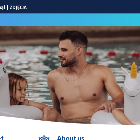
ął | ZDJĘCIA
ranicznej
Wrocławiu | TERMINY
oustego
e w piątek 24.07
et
About us