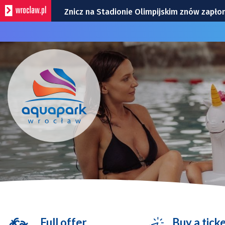
Znicz na Stadionie Olimpijskim znów zapłon
Zmiana organizacji ruchu na rondzie przy G
Gwiazdy wystąpią na Dworcu Głównym we 
Wypadek autobusu i taksówki na Al. Krzyw
Bezpłatny koncert organowy w św. Elżbieci
Full offer
Buy a tick