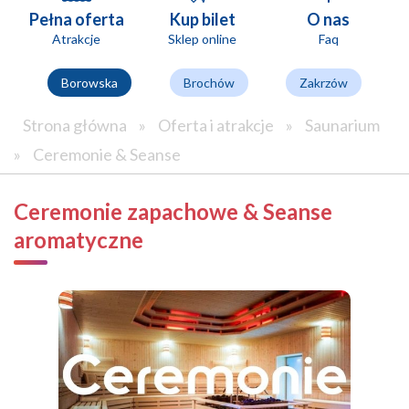
Pełna oferta
Kup bilet
O nas
Atrakcje
Sklep online
Faq
Borowska
Brochów
Zakrzów
Strona główna
»
Oferta i atrakcje
»
Saunarium
»
Ceremonie & Seanse
Ceremonie zapachowe & Seanse
aromatyczne