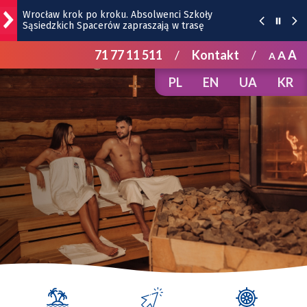
Wrocław krok po kroku. Absolwenci Szkoły
Sąsiedzkich Spacerów zapraszają w trasę
71 77 11 511
/
Kontakt
/
A
A
Bezpłatny koncert TeDe w Hucie! To kolejna odsłona
A
Dolnośląskich Koncertów Letnich [SZCZEGÓŁY]
PL
EN
UA
KR
Przedstawiamy bohaterów Super Meczu 2026:
drużyna Milanu i jej gwiazdy
Gwiazdy wystąpią na Dworcu Głównym we Wrocławiu
| TERMINY
Kamienica z Nadodrza po remoncie zyska windę! To
będzie duża metamorfoza