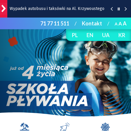
Wypadek autobusu i taksówki na Al. Krzywoustego
71 77 11 511
/
Kontakt
/
A
A
A
Zmiana organizacji ruchu na rondzie przy Granicznej
PL
EN
UA
KR
Salon jak z Wersalu! Na Zamku Książ można
zachwycać się przepięknym wnętrzem [ZDJĘCIA]
Wrocław krok po kroku. Absolwenci Szkoły
Sąsiedzkich Spacerów zapraszają w trasę
Gwiazdy wystąpią na Dworcu Głównym we Wrocławiu
| TERMINY