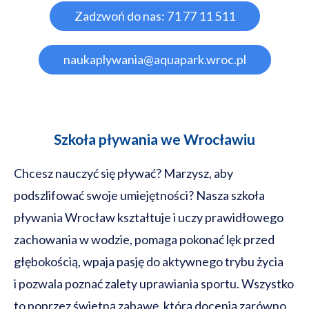
Zadzwoń do nas: 71 77 11 511
naukaplywania@aquapark.wroc.pl
Szkoła pływania we Wrocławiu
Chcesz nauczyć się pływać? Marzysz, aby
podszlifować swoje umiejętności? Nasza szkoła
pływania Wrocław kształtuje i uczy prawidłowego
zachowania w wodzie, pomaga pokonać lęk przed
głębokością, wpaja pasję do aktywnego trybu życia
i pozwala poznać zalety uprawiania sportu. Wszystko
to poprzez świetną zabawę, którą docenią zarówno