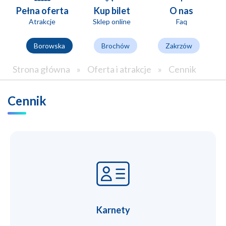
Pełna oferta
Kup bilet
O nas
Atrakcje
Sklep online
Faq
Borowska
Brochów
Zakrzów
Strona główna
»
Oferta i atrakcje
»
Cennik
Cennik
Karnety