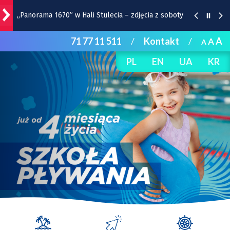
„Panorama 1670” w Hali Stulecia – zdjęcia z soboty
71 77 11 511
/
Kontakt
/
A
A
A
Raport inwestycyjny z Wrocławia [1-7.08]
PL
EN
UA
KR
Pyszne sery, wspaniałe wędliny, wyborne słodkości.
W Rynku trwa Wrocławska Feta
Wrocławska Potańcówka w sobotę, 8 sierpnia
Remont torów na Stawowej i Peronowej. Od 8
sierpnia zmiany dla kierowców i pasażerów MPK