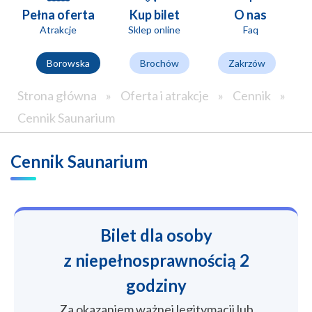
Pełna oferta
Kup bilet
O nas
Atrakcje
Sklep online
Faq
Borowska
Brochów
Zakrzów
Strona główna
»
Oferta i atrakcje
»
Cennik
»
Cennik Saunarium
Cennik Saunarium
Bilet dla osoby
z niepełnosprawnością 2
godziny
Za okazaniem ważnej legitymacji lub