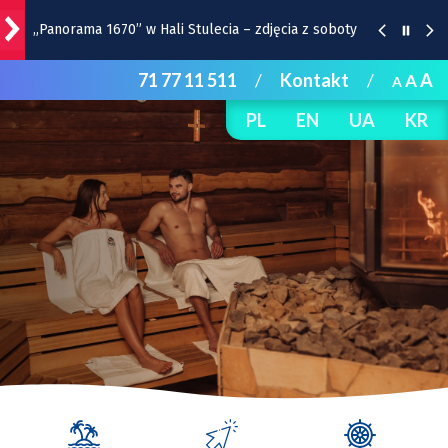
„Panorama 1670” w Hali Stulecia – zdjęcia z soboty
71 77 11 511
/
Kontakt
/
A
A
A
Raport inwestycyjny z Wrocławia [1-7.08]
PL
EN
UA
KR
Pyszne sery, wspaniałe wędliny, wyborne słodkości.
W Rynku trwa Wrocławska Feta
Wrocławska Potańcówka w sobotę, 8 sierpnia
Remont torów na Stawowej i Peronowej. Od 8
sierpnia zmiany dla kierowców i pasażerów MPK