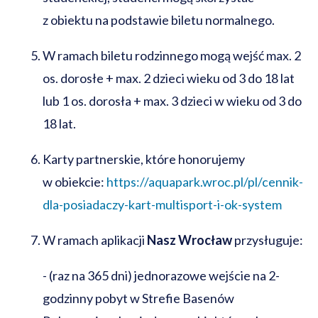
z obiektu na podstawie biletu normalnego.
W ramach biletu rodzinnego mogą wejść max. 2
os. dorosłe + max. 2 dzieci wieku od 3 do 18 lat
lub 1 os. dorosła + max. 3 dzieci w wieku od 3 do
18 lat.
Karty partnerskie, które honorujemy
w obiekcie:
https://aquapark.wroc.pl/pl/cennik-
dla-posiadaczy-kart-multisport-i-ok-system
W ramach aplikacji
Nasz Wrocław
przysługuje:
-
(raz na 365 dni) jednorazowe wejście na 2-
godzinny pobyt w Strefie Basenów