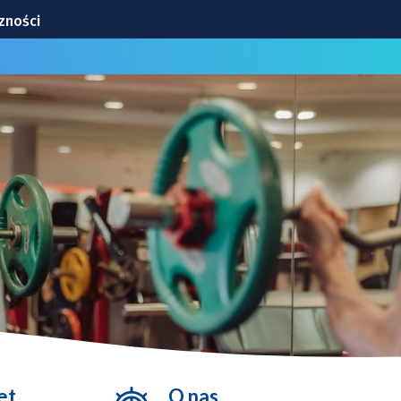
zności
e!
 8 sierpnia zmiany dla kierowców i pasażerów MPK
na odsłona Dolnośląskich Koncertów Letnich [SZCZEGÓŁY]
j i Mościckiego. Od 8 sierpnia ruch wahadłowy [ZDJĘCIA]
et
O nas