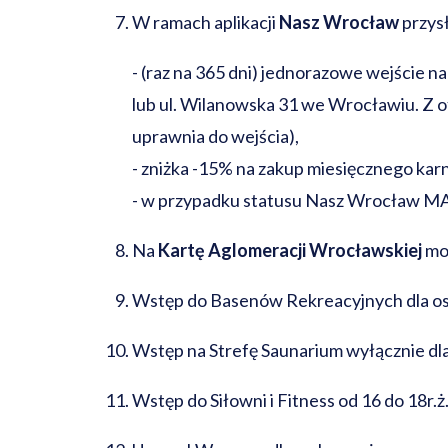
W ramach aplikacji
Nasz Wrocław
przys
-
(raz na 365 dni) jednorazowe wejście n
lub ul. Wilanowska 31 we Wrocławiu. Z 
uprawnia do wejścia),
-
zniżka -15% na zakup miesięcznego ka
-
w przypadku statusu Nasz Wrocław MAX
Na
Kartę Aglomeracji Wrocławskiej
moż
Wstęp do Basenów Rekreacyjnych dla osób
Wstęp na Strefę Saunarium wyłącznie dla
Wstęp do Siłowni i Fitness od 16 do 18r.ż