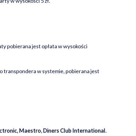
rty w wysokości 5 zł.
aty pobierana jest opłata w wysokości
o transpondera w systemie, pobierana jest
tronic, Maestro, Diners Club
International.