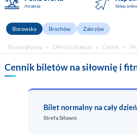
Atrakcje
Sklep onlin
Borowska
Brochów
Zakrzów
Strona główna
»
Oferta i atrakcje
»
Cennik
»
Sił
Cennik biletów na siłownię i fit
Bilet normalny na cały dzień
Strefa Siłowni