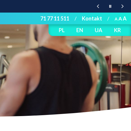
71 77 11 511
/
Kontakt
/
A
A
A
PL
EN
UA
KR