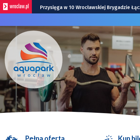
Przysięga w 10 Wrocławskiej Brygadzie Łąc
Trochę inne pamiątki z Wrocławia. Zobaczci
Remont torów na Stawowej i Peronowej. Od
Bezpłatny koncert TeDe w Hucie! To kolej
Zmiany na skrzyżowaniu Gazowej, Karwińskie
Pełna oferta
Kup bil