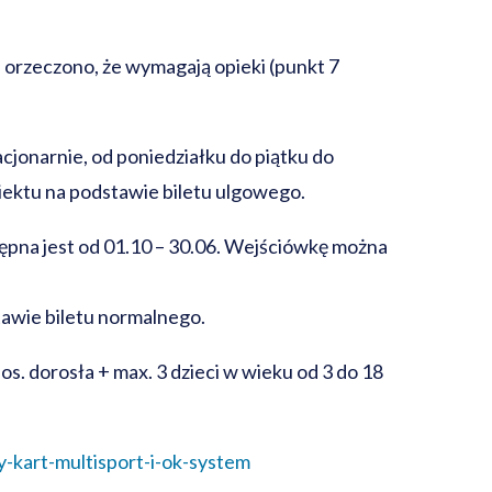
rzeczono, że wymagają opieki (punkt 7
cjonarnie, od poniedziałku do piątku do
iektu na podstawie biletu ulgowego.
ępna jest od 01.10 – 30.06.
Wejściówkę można
tawie biletu normalnego.
os. dorosła + max. 3 dzieci w wieku od 3 do 18
y-kart-multisport-i-ok-system