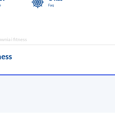
e
Faq
ownia i fitness
ness