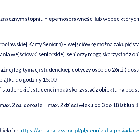
nacznym stopniu niepełnosprawności lub wobec których o
ocławskiej Karty Seniora) – wejściówkę można zakupić sta
ia wejściówki seniorskiej, seniorzy mogą skorzystać z ob
żnej legitymacji studenckiej; dotyczy osób do 26r.ż.)
dost
 piątku do godziny 15:00.
studenckiej, studenci mogą skorzystać z obiektu na pods
. 2 os. dorosłe + max. 2 dzieci wieku od 3 do 18 lat lub 1 
biekcie:
https://aquapark.wroc.pl/pl/cennik-dla-posiadacz