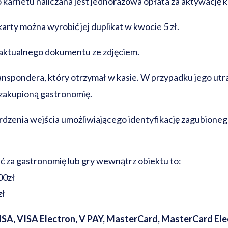
rnetu naliczana jest jednorazowa opłata za aktywację ka
arty można wyrobić jej duplikat w kwocie 5 zł.
 aktualnego dokumentu ze zdjęciem.
ranspondera, który otrzymał w kasie. W przypadku jego utr
 zakupioną gastronomię.
dzenia wejścia umożliwiającego identyfikację zagubioneg
ć za gastronomię lub gry wewnątrz obiektu to:
00zł
zł
ISA, VISA Electron, V PAY, MasterCard, MasterCard Elec