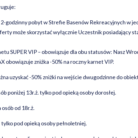
ługuje:
a 2-godzinny pobyt w Strefie Basenów Rekreacyjnych w jed
oferty może skorzystać wyłącznie Uczestnik posiadający s
rnetu SUPER VIP – obowiązuje dla obu statusów: Nasz W
 obowiązuje zniżka -50% na roczny karnet VIP.
na uzyskać -50% zniżki na wejście dwugodzinne do obiektu
 poniżej 13r.ż. tylko pod opieką osoby dorosłej.
 osób od 18r.ż.
. tylko pod opieką osoby pełnoletniej.