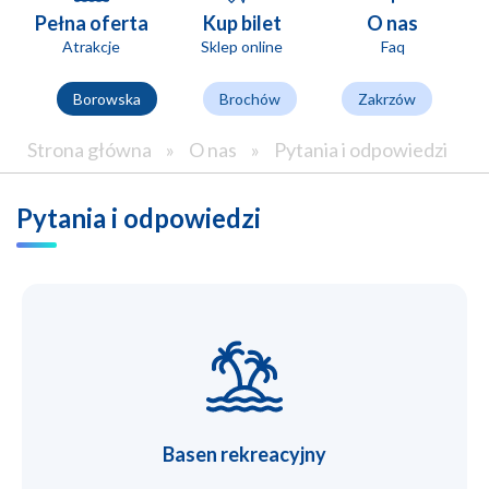
Pełna oferta
Kup bilet
O nas
Atrakcje
Sklep online
Faq
Borowska
Brochów
Zakrzów
Strona główna
»
O nas
»
Pytania i odpowiedzi
Pytania i odpowiedzi
Basen rekreacyjny