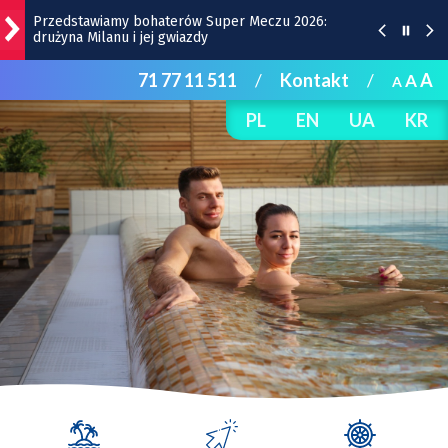
Przedstawiamy bohaterów Super Meczu 2026:
drużyna Milanu i jej gwiazdy
71 77 11 511
/
Kontakt
/
A
A
Gwiazdy wystąpią na Dworcu Głównym we Wrocławiu
A
| TERMINY
PL
EN
UA
KR
Kamienica z Nadodrza po remoncie zyska windę! To
będzie duża metamorfoza
Do Marrakeszu bez przesiadek. Nowy kierunek z
Wrocławia
Remont Gajowickiej. Prace od Hallera do
Racławickiej