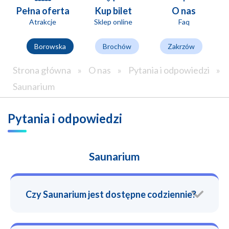
Pełna oferta
Kup bilet
O nas
Atrakcje
Sklep online
Faq
Borowska
Brochów
Zakrzów
Strona główna
»
O nas
»
Pytania i odpowiedzi
»
Saunarium
Pytania i odpowiedzi
Saunarium
Czy Saunarium jest dostępne codziennie?