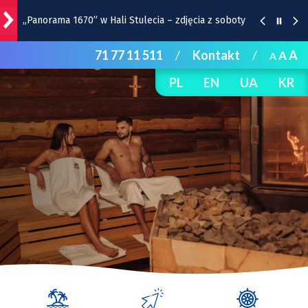
„Panorama 1670” w Hali Stulecia – zdjęcia z soboty
71 77 11 511
/
Kontakt
/
A
A
A
Raport inwestycyjny z Wrocławia [1-7.08]
PL
EN
UA
KR
Pyszne sery, wspaniałe wędliny, wyborne słodkości.
W Rynku trwa Wrocławska Feta
Wrocławska Potańcówka w sobotę, 8 sierpnia
Remont torów na Stawowej i Peronowej. Od 8
sierpnia zmiany dla kierowców i pasażerów MPK