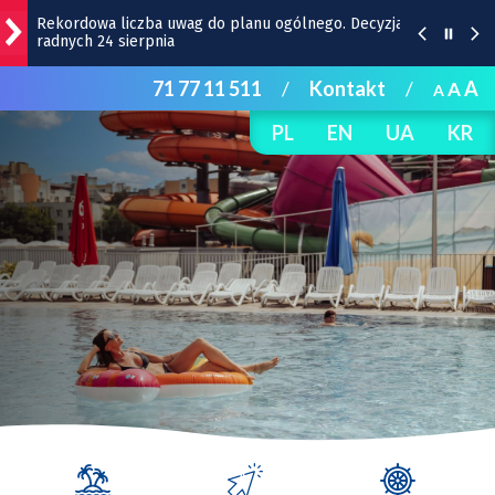
Rekordowa liczba uwag do planu ogólnego. Decyzja
radnych 24 sierpnia
71 77 11 511
/
Kontakt
/
A
A
Na autostradzie A4 pod Wrocławiem zderzyły się 4
A
samochody
PL
EN
UA
KR
Pyszne sery, wspaniałe wędliny, wyborne słodkości.
W Rynku do niedzieli trwa Wrocławska Feta
[ZDJĘCIA]
Remont podwórza na Gajowicach. Kałuże nie będą
już problemem
Perły Aglomeracji Wrocławskiej. Dobroszyce –
inwestycje, ludzie i atrakcje