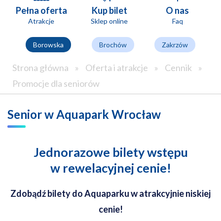
Pełna oferta
Kup bilet
O nas
Atrakcje
Sklep online
Faq
Borowska
Brochów
Zakrzów
Strona główna
»
Oferta i atrakcje
»
Cennik
»
Promocje dla seniorów
Senior w Aquapark Wrocław
Jednorazowe bilety wstępu
w rewelacyjnej cenie!
Zdobądź bilety do Aquaparku w atrakcyjnie niskiej
cenie!