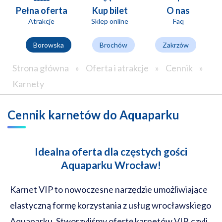
Pełna oferta
Kup bilet
O nas
Atrakcje
Sklep online
Faq
Borowska
Brochów
Zakrzów
Strona główna
»
Oferta i atrakcje
»
Cennik
»
Karnety
Cennik karnetów do Aquaparku
Idealna oferta dla częstych gości
Aquaparku Wrocław!
Karnet VIP to nowoczesne narzędzie umożliwiające
elastyczną formę korzystania z usług wrocławskiego
Aquaparku. Stworzyliśmy ofertę karnetów VIP, czyli