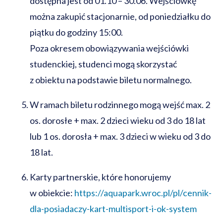
dostępna jest od 01.10 – 30.06.
Wejściówkę
można zakupić stacjonarnie, od poniedziałku do
piątku do godziny 15:00.
Poza okresem obowiązywania wejściówki
studenckiej, studenci mogą skorzystać
z obiektu na podstawie biletu normalnego.
W ramach biletu rodzinnego mogą wejść max. 2
os. dorosłe + max. 2 dzieci wieku od 3 do 18 lat
lub 1 os. dorosła + max. 3 dzieci w wieku od 3 do
18 lat.
Karty partnerskie, które honorujemy
w obiekcie:
https://aquapark.wroc.pl/pl/cennik-
dla-posiadaczy-kart-multisport-i-ok-system