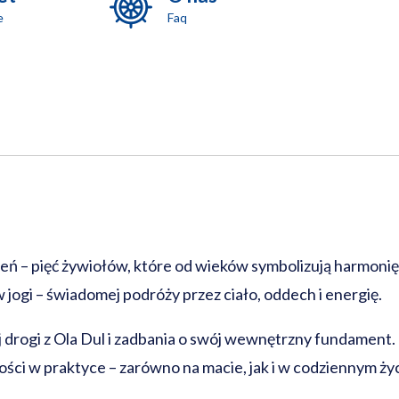
e
Faq
eń – pięć żywiołów, które od wieków symbolizują harmonię 
ogi – świadomej podróży przez ciało, oddech i energię.
j drogi z Ola Dul i zadbania o swój wewnętrzny fundament
ości w praktyce – zarówno na macie, jak i w codziennym życ