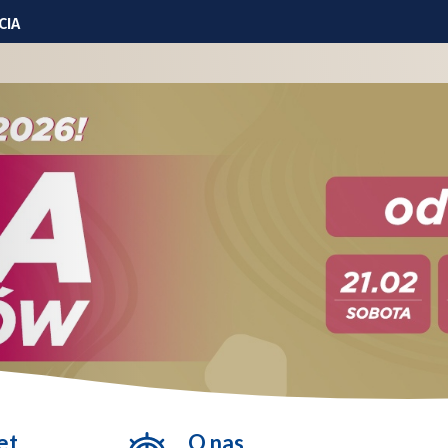
CIA
iowej
ylko ćwiczenia
ranicznej
ął | ZDJĘCIA
et
O nas