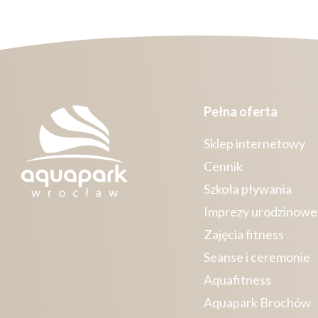
Pełna oferta
Sklep internetowy
Cennik
Szkoła pływania
Imprezy urodzinowe
Zajęcia fitness
Seanse i ceremonie
Aquafitness
Aquapark Brochów