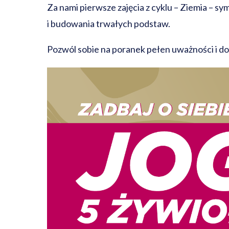
Za nami pierwsze zajęcia z cyklu – Ziemia – sy
i budowania trwałych podstaw.
Pozwól sobie na poranek pełen uważności i dobr