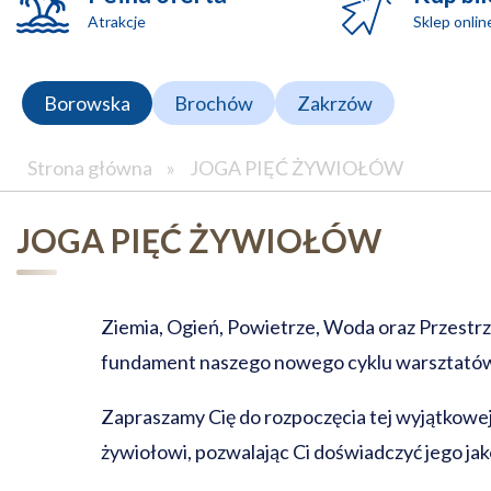
Atrakcje
Sklep onlin
Borowska
Brochów
Zakrzów
Strona główna
»
JOGA PIĘĆ ŻYWIOŁÓW
JOGA PIĘĆ ŻYWIOŁÓW
Ziemia, Ogień, Powietrze, Woda oraz Przestrz
fundament naszego nowego cyklu warsztatów j
Zapraszamy Cię do rozpoczęcia tej wyjątkowe
żywiołowi, pozwalając Ci doświadczyć jego jak