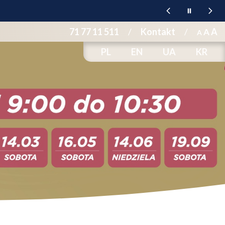
71 77 11 511
/
Kontakt
/
A
A
A
PL
EN
UA
KR