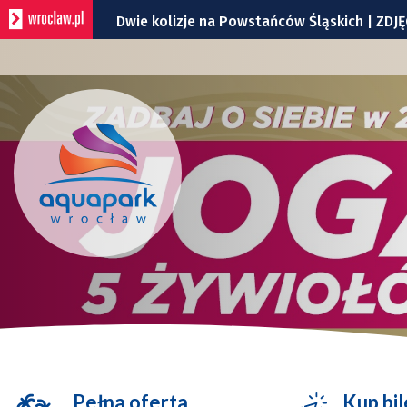
Dwie kolizje na Powstańców Śląskich | ZDJĘ
Utrudnienia na skrzyżowaniu Ślężnej i Wiśn
Policyjny śmigłowiec nad Wrocławiem. To t
Zmiana organizacji ruchu na rondzie przy G
Znicz na Stadionie Olimpijskim znów zapłon
Pełna oferta
Kup bil