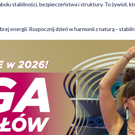
mbolu stabilności, bezpieczeństwa i struktury. To żywioł, k
ej energii. Rozpocznij dzień w harmonii z naturą – stabilni