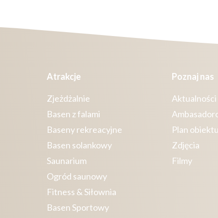
Atrakcje
Poznaj nas
Zjeżdżalnie
Aktualności
Basen z falami
Ambasador
Baseny rekreacyjne
Plan obiekt
Basen solankowy
Zdjęcia
Saunarium
Filmy
Ogród saunowy
Fitness & Siłownia
Basen Sportowy