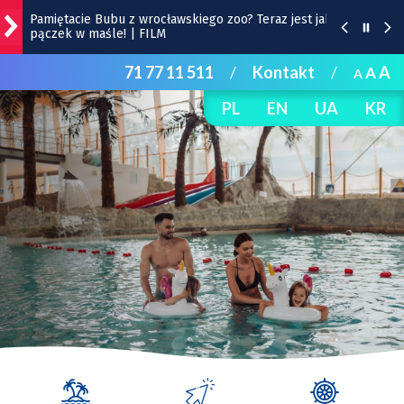
Pamiętacie Bubu z wrocławskiego zoo? Teraz jest jak
pączek w maśle! | FILM
71 77 11 511
/
Kontakt
/
A
A
BIOletyn: jest już nowy numer kwartalnika
A
Ekosystemu
PL
EN
UA
KR
Śląsk – Cracovia, 9 sierpnia na Tarczyński Arena
|TRANSMISJA
Wrocław na weekend 7-9 sierpnia 2026 r.
[WYDARZENIA]
Wrocławska Potańcówka w sobotę, 8 sierpnia