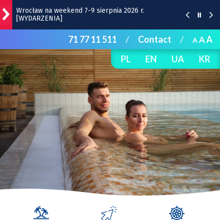
Wrocław na weekend 7-9 sierpnia 2026 r.
[WYDARZENIA]
71 77 11 511
/
Contact
/
A
A
A
Wrocławska Potańcówka w sobotę, 8 sierpnia
PL
EN
UA
KR
Bitwa o Twierdzę w sobotę w Kłodzku. Co w
programie?
Bezpłatny koncert Ferajny Hoovera w niedzielę na
Komuny Paryskiej
Remont torów na Stawowej i Peronowej. Od 8
sierpnia zmiany dla kierowców i pasażerów MPK