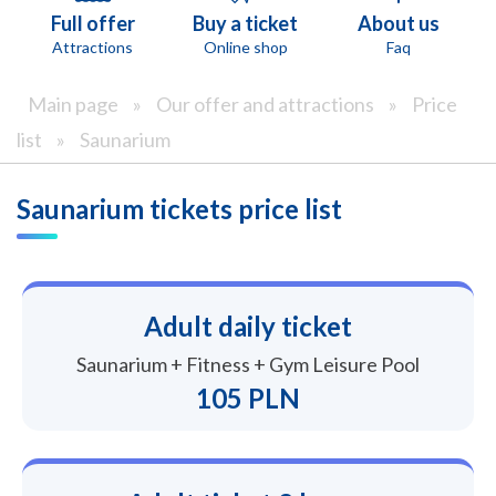
Full offer
Buy a ticket
About us
Attractions
Online shop
Faq
Main page
»
Our offer and attractions
»
Price
list
»
Saunarium
Saunarium tickets price list
Adult daily ticket
Saunarium + Fitness + Gym Leisure Pool
105 PLN