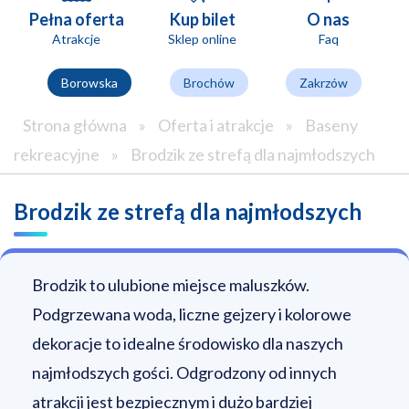
Pełna oferta
Kup bilet
O nas
Atrakcje
Sklep online
Faq
Borowska
Brochów
Zakrzów
Strona główna
»
Oferta i atrakcje
»
Baseny
rekreacyjne
»
Brodzik ze strefą dla najmłodszych
Brodzik ze strefą dla najmłodszych
Brodzik to ulubione miejsce maluszków.
Podgrzewana woda, liczne gejzery i kolorowe
dekoracje to idealne środowisko dla naszych
najmłodszych gości. Odgrodzony od innych
atrakcji jest bezpiecznym i dużo bardziej