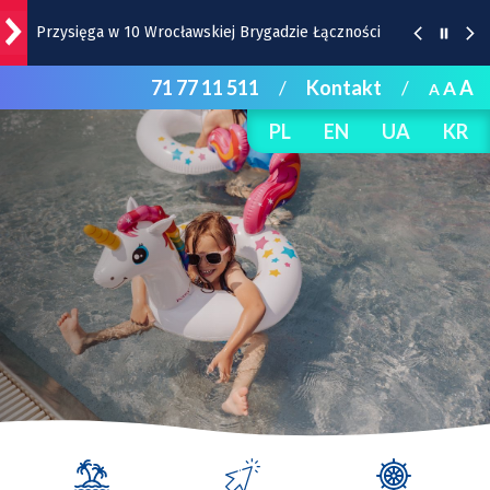
Przysięga w 10 Wrocławskiej Brygadzie Łączności
71 77 11 511
/
Kontakt
/
A
A
A
Trochę inne pamiątki z Wrocławia. Zobaczcie!
PL
EN
UA
KR
Remont torów na Stawowej i Peronowej. Od 8
sierpnia zmiany dla kierowców i pasażerów MPK
Bezpłatny koncert TeDe w Hucie! To kolejna odsłona
Dolnośląskich Koncertów Letnich [SZCZEGÓŁY]
Zmiany na skrzyżowaniu Gazowej, Karwińskiej i
Mościckiego. Od 8 sierpnia ruch wahadłowy
[ZDJĘCIA]