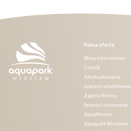
Pełna oferta
Sklep internetowy
Cennik
Szkoła pływania
Imprezy urodzinowe
Zajęcia fitness
Seanse i ceremonie
Aquafitness
Aquapark Brochów