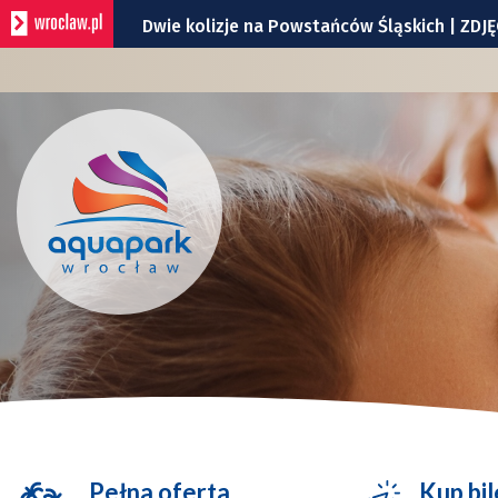
Dwie kolizje na Powstańców Śląskich | ZDJĘ
Utrudnienia na skrzyżowaniu Ślężnej i Wiśn
Policyjny śmigłowiec nad Wrocławiem. To t
Zmiana organizacji ruchu na rondzie przy G
Znicz na Stadionie Olimpijskim znów zapłon
Pełna oferta
Kup bil