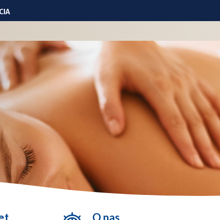
CIA
iowej
ylko ćwiczenia
ranicznej
ął | ZDJĘCIA
et
O nas