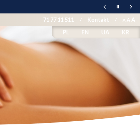
71 77 11 511
/
Kontakt
/
A
A
A
PL
EN
UA
KR