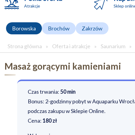
Atrakcje
Sklep onlin
Borowska
Brochów
Zakrzów
Strona główna
»
Oferta i atrakcje
»
Saunarium
»
Masaż gorącymi kamieniami
Czas trwania:
50 min
Bonus: 2-godzinny pobyt w Aquaparku Wrocław
podczas zakupu w Sklepie Online.
Cena:
180 zł