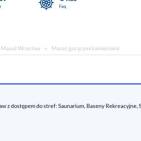
e
Faq
Masaż Wrocław
»
Masaż gorącymi kamieniami
 z dostępem do stref: Saunarium, Baseny Rekreacyjne, S