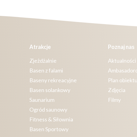
Atrakcje
Poznaj nas
Zjeżdżalnie
Aktualności
Basen z falami
Ambasador
Baseny rekreacyjne
Plan obiekt
Basen solankowy
Zdjęcia
Saunarium
Filmy
Ogród saunowy
Fitness & Siłownia
Basen Sportowy