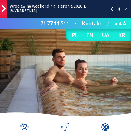
Wrocław na weekend 7-9 sierpnia 2026 r.
[WYDARZENIA]
71 77 11 511
/
Kontakt
/
A
A
A
Wrocławska Potańcówka w sobotę, 8 sierpnia
PL
EN
UA
KR
Bitwa o Twierdzę w sobotę w Kłodzku. Co w
programie?
Bezpłatny koncert Ferajny Hoovera w niedzielę na
Komuny Paryskiej
Remont torów na Stawowej i Peronowej. Od 8
sierpnia zmiany dla kierowców i pasażerów MPK