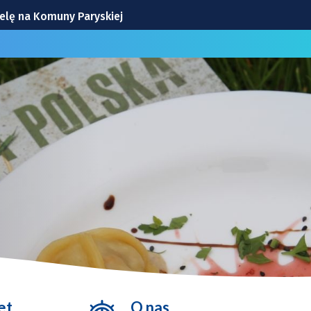
ielę na Komuny Paryskiej
 Decyzja radnych 24 sierpnia
ły się 4 samochody
odkości. W Rynku do niedzieli trwa Wrocławska Feta [ZDJĘCIA
ie będą już problemem
et
O nas