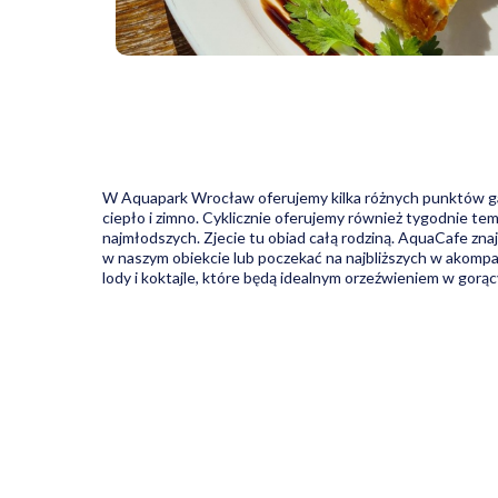
W Aquapark Wrocław oferujemy kilka różnych punktów gast
ciepło i zimno. Cyklicznie oferujemy również tygodnie tema
najmłodszych. Zjecie tu obiad całą rodziną. AquaCafe zna
w naszym obiekcie lub poczekać na najbliższych w akompan
lody i koktajle, które będą idealnym orzeźwieniem w gorąc