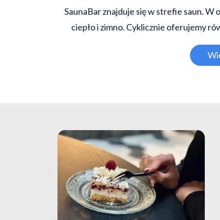
SaunaBar znajduje się w strefie saun. W o
ciepło i zimno. Cyklicznie oferujemy r
Wię