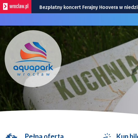
Bezpłatny koncert Ferajny Hoovera w niedz
Rekordowa liczba uwag do planu ogólnego.
Na autostradzie A4 pod Wrocławiem zderzy
Pyszne sery, wspaniałe wędliny, wyborne sł
Remont podwórza na Gajowicach. Kałuże n
Pełna oferta
Kup bil