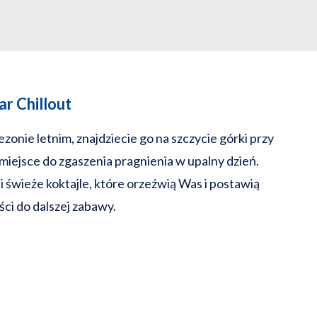
ar Chillout
ezonie letnim, znajdziecie go na szczycie górki przy
iejsce do zgaszenia pragnienia w upalny dzień.
i świeże koktajle, które orzeźwią Was i postawią
ci do dalszej zabawy.