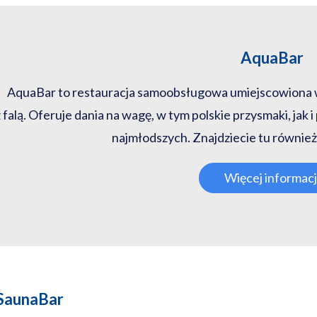
AquaBar
AquaBar to restauracja samoobsługowa umiejscowiona w 
 falą. Oferuje dania na wagę, w tym polskie przysmaki, jak i
najmłodszych. Znajdziecie tu również 
Więcej informacj
SaunaBar