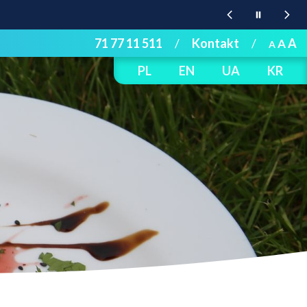
71 77 11 511
/
Kontakt
/
A
A
A
PL
EN
UA
KR
]