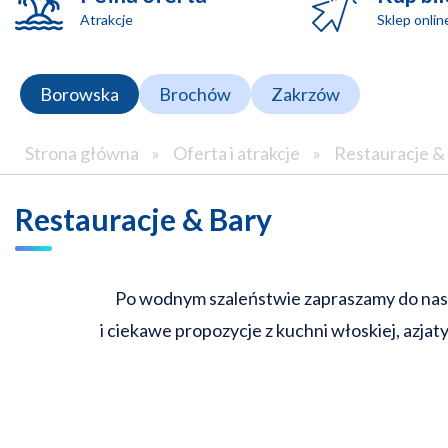
Atrakcje
Sklep onlin
Borowska
Brochów
Zakrzów
Strona główna
»
Oferta i atrakcje
»
Restauracje &
Restauracje & Bary
Po wodnym szaleństwie zapraszamy do naszyc
i ciekawe propozycje z kuchni włoskiej, azja