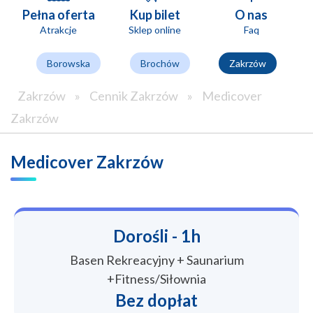
Pełna oferta
Kup bilet
O nas
Atrakcje
Sklep online
Faq
Borowska
Brochów
Zakrzów
Zakrzów
»
Cennik Zakrzów
»
Medicover
Zakrzów
Medicover Zakrzów
Dorośli - 1h
Basen Rekreacyjny + Saunarium
+Fitness/Siłownia
Bez dopłat