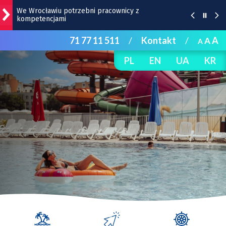
We Wrocławiu potrzebni pracownicy z
kompetencjami
71 77 11 511
/
Kontakt
/
A
A
Ten budynek z wyjątkową przedwojenną mozaiką
A
zostanie wyremontowany
PL
EN
UA
KR
UPWr będzie kształcić projektantów „miast
przyszłości”
Zdjęcia kibiców z meczu Śląsk Wrocław - Cracovia
Zaśpiewali dla bohaterów Powstania Warszawskiego