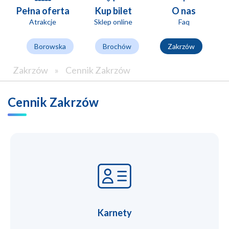
Pełna oferta
Kup bilet
O nas
Atrakcje
Sklep online
Faq
Borowska
Brochów
Zakrzów
Zakrzów
»
Cennik Zakrzów
Cennik Zakrzów
Karnety