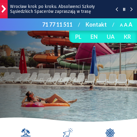
Wrocław krok po kroku. Absolwenci Szkoły
Sąsiedzkich Spacerów zapraszają w trasę
71 77 11 511
/
Kontakt
/
A
A
Bezpłatny koncert TeDe w Hucie! To kolejna odsłona
A
Dolnośląskich Koncertów Letnich [SZCZEGÓŁY]
PL
EN
UA
KR
Przedstawiamy bohaterów Super Meczu 2026:
drużyna Milanu i jej gwiazdy
Gwiazdy wystąpią na Dworcu Głównym we Wrocławiu
| TERMINY
Kamienica z Nadodrza po remoncie zyska windę! To
będzie duża metamorfoza