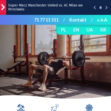
Super Mecz Manchester United vs. AC Milan we
Wrocławiu
71 77 11 511
/
Kontakt
/
A
A
A
Zaćmienie Słońca – 12 sierpnia. O której godzinie?
PL
EN
UA
KR
„Panorama 1670” w Hali Stulecia – zdjęcia z soboty
Raport inwestycyjny z Wrocławia [1-7.08]
Pyszne sery, wspaniałe wędliny, wyborne słodkości.
W Rynku trwa Wrocławska Feta