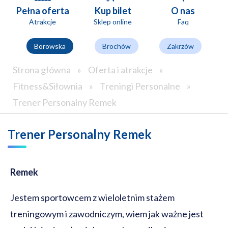
Pełna oferta
Kup bilet
O nas
Atrakcje
Sklep online
Faq
Borowska
Brochów
Zakrzów
Strona główna
»
Oferta i atrakcje
»
Fitness&Siłownia
»
Treningi Personalne
»
Trener Personalny Remek
Trener Personalny Remek
Remek
Jestem sportowcem z wieloletnim stażem
treningowym i zawodniczym, wiem jak ważne jest