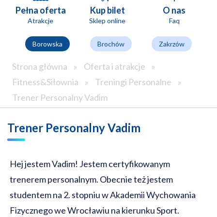
Pełna oferta
Kup bilet
O nas
Atrakcje
Sklep online
Faq
Borowska
Brochów
Zakrzów
Strona główna
»
Oferta i atrakcje
»
Fitness&Siłownia
»
Treningi Personalne
»
Trener Personalny Vadim
Trener Personalny Vadim
Hej jestem Vadim! Jestem certyfikowanym
trenerem personalnym. Obecnie też jestem
studentem na 2. stopniu w Akademii Wychowania
Fizycznego we Wrocławiu na kierunku Sport.