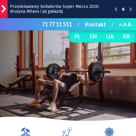
Przedstawiamy bohaterów Super Meczu 2026:
drużyna Milanu i jej gwiazdy
71 77 11 511
/
Kontakt
/
A
A
Gwiazdy wystąpią na Dworcu Głównym we Wrocławiu
A
| TERMINY
PL
EN
UA
KR
Kamienica z Nadodrza po remoncie zyska windę! To
będzie duża metamorfoza
Do Marrakeszu bez przesiadek. Nowy kierunek z
Wrocławia
Remont Gajowickiej. Prace od Hallera do
Racławickiej