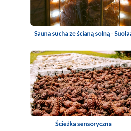
Sauna sucha ze ścianą solną - Suola
Ścieżka sensoryczna