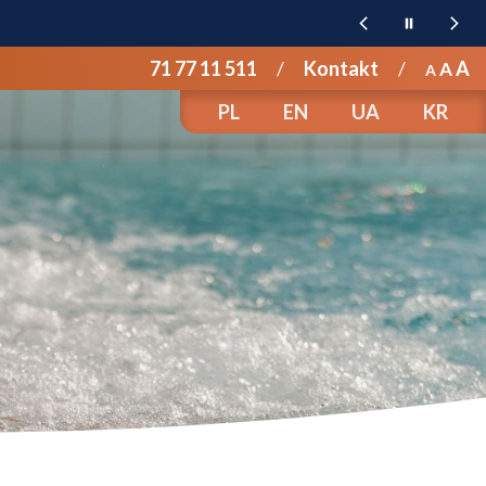
]
71 77 11 511
/
Kontakt
/
A
A
A
PL
EN
UA
KR