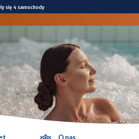
odkości. W Rynku do niedzieli trwa Wrocławska Feta [ZDJĘCIA
ie będą już problemem
– inwestycje, ludzie i atrakcje
iowej
ły się 4 samochody
et
O nas