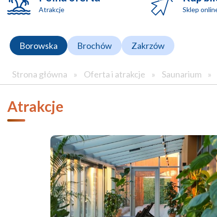
Atrakcje
Sklep onlin
Borowska
Brochów
Zakrzów
Strona główna
»
Oferta i atrakcje
»
Saunarium
»
Atrakcje