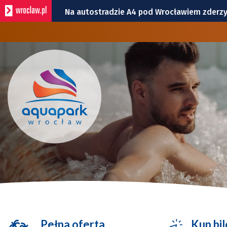
Pyszne sery, wspaniałe wędliny, wyborne sł
Remont podwórza na Gajowicach. Kałuże n
Perły Aglomeracji Wrocławskiej. Dobroszyce 
Utrudnienia na skrzyżowaniu Ślężnej i Wiśn
Na autostradzie A4 pod Wrocławiem zderzy
Pełna oferta
Kup bil