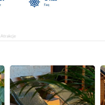
e
Faq
Atrakcje