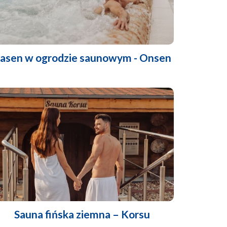
asen w ogrodzie saunowym - Onsen
Sauna fińska ziemna – Korsu