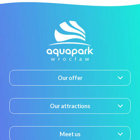
Our offer
Our attractions
Meet us