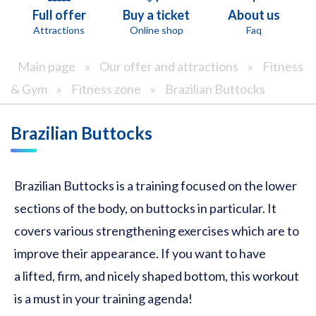
Full offer
Buy a ticket
About us
Attractions
Online shop
Faq
Main page
»
Our offer and attractions
»
Fitness
& Gym
»
Fitness zone
»
Brazilian Buttocks
Brazilian Buttocks
Brazilian Buttocks is a training focused on the lower
sections of the body, on buttocks in particular. It
covers various strengthening exercises which are to
improve their appearance. If you want to have
a lifted, firm, and nicely shaped bottom, this workout
is a must in your training agenda!