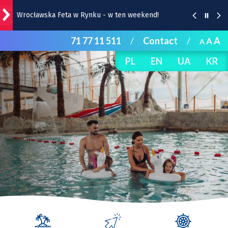
Wrocławska Feta w Rynku - w ten weekend!
71 77 11 511
/
Contact
/
A
A
Strażacy uruchamiają na czas upałów trzy wodne
A
kurtyny | Lokalizacje
PL
EN
UA
KR
Burza, ulewa, wiatr, grad, a do tego upał. Ostrzeżenie
IMGW dla Wrocławia i okolic
Wypadek na Kleczkowie: tramwaje i autobusy na
stałych trasach (aktualizacja)
Remont Gajowickiej. Prace od Hallera do
Racławickiej