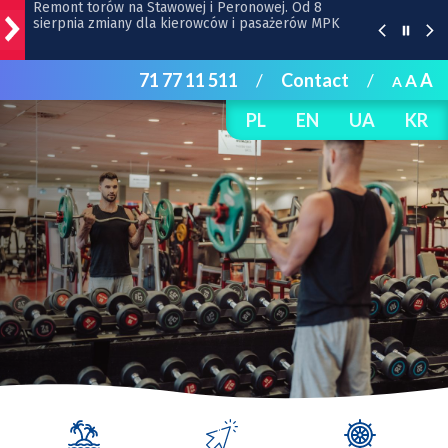
Początek remontu i zmiana ruchu na ul. Gajowickiej
71 77 11 511
/
Contact
/
A
A
Pamiętacie Bubu z wrocławskiego zoo? Teraz jest jak
A
pączek w maśle! | FILM
PL
EN
UA
KR
Uwaga kierowcy. Zmiany przy Traugutta i
Dobrzyńskiej
BIOletyn: jest już nowy numer kwartalnika
Ekosystemu
Remont torów na Stawowej i Peronowej. Od 8
sierpnia zmiany dla kierowców i pasażerów MPK