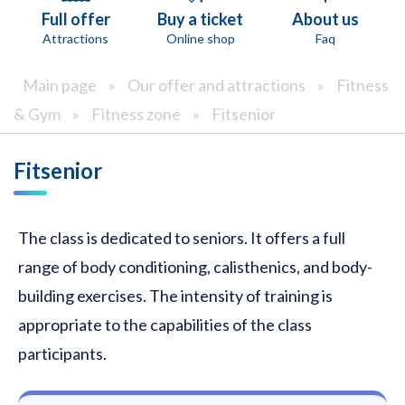
Full offer
Buy a ticket
About us
Attractions
Online shop
Faq
Main page
»
Our offer and attractions
»
Fitness
& Gym
»
Fitness zone
»
Fitsenior
Fitsenior
The class is dedicated to seniors. It offers a full
range of body conditioning, calisthenics, and body-
building exercises. The intensity of training is
appropriate to the capabilities of the class
participants.