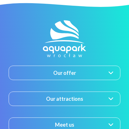
Our offer
Our attractions
Meet us