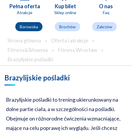
Pełna oferta
Kup bilet
O nas
Atrakcje
Sklep online
Faq
Borowska
Brochów
Zakrzów
Strona główna
»
Oferta i atrakcje
»
Fitness&Siłownia
»
Fitness Wrocław
»
Brazylijskie pośladki
Brazylijskie pośladki
Brazylijskie pośladki to trening ukierunkowany na
dolne partie ciała, a w szczególności na pośladki.
Obejmuje on różnorodne ćwiczenia wzmacniające,
mające na celu poprawę ich wyglądu. Jeśli chcesz