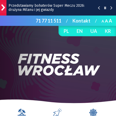
Gwiazdy wystąpią na Dworcu Głównym we Wrocławiu
| TERMINY
71 77 11 511
/
Kontakt
/
A
A
Kamienica z Nadodrza po remoncie zyska windę! To
A
będzie duża metamorfoza
PL
EN
UA
KR
Do Marrakeszu bez przesiadek. Nowy kierunek z
Wrocławia
Remont Gajowickiej. Prace od Hallera do
Racławickiej
Przedstawiamy bohaterów Super Meczu 2026:
drużyna Milanu i jej gwiazdy