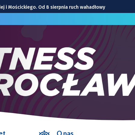
ej i Mościckiego. Od 8 sierpnia ruch wahadłowy
y jeżdżą inaczej
[WYDARZENIA]
 upał
cławickiej
et
O nas