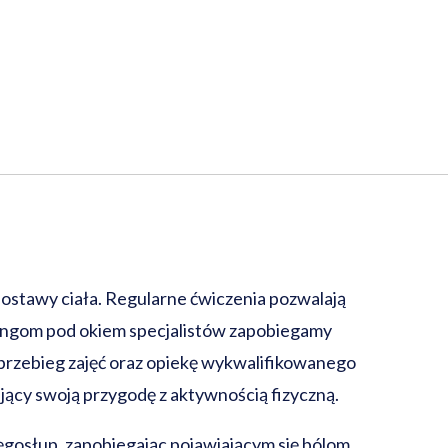
postawy ciała. Regularne ćwiczenia pozwalają
ningom pod okiem specjalistów zapobiegamy
przebieg zajęć oraz opiekę wykwalifikowanego
jący swoją przygodę z aktywnością fizyczną.
ęgosłup, zapobiegając pojawiającym się bólom