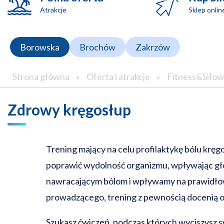
Atrakcje
Sklep onlin
Borowska
Brochów
Zakrzów
Strona główna
»
Oferta i atrakcje
»
Fitness&Siłow
Zdrowy kręgosłup
Trening mający na celu profilaktykę bólu krę
poprawić wydolność organizmu, wpływając głó
nawracającym bólom i wpływamy na prawidłowy
prowadzącego, trening z pewnością docenią os
Szukasz ćwiczeń, podczas których wyciszysz s