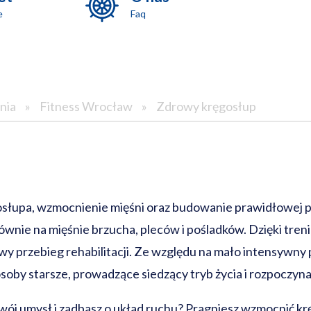
e
Faq
nia
»
Fitness Wrocław
»
Zdrowy kręgosłup
gosłupa, wzmocnienie mięśni oraz budowanie prawidłowej 
wnie na mięśnie brzucha, pleców i pośladków. Dzięki tre
 przebieg rehabilitacji. Ze względu na mało intensywny 
oby starsze, prowadzące siedzący tryb życia i rozpoczyna
wój umysł i zadbasz o układ ruchu? Pragniesz wzmocnić kr