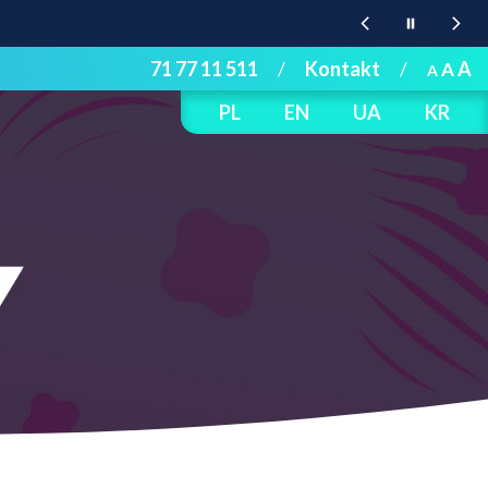
71 77 11 511
/
Kontakt
/
A
A
A
PL
EN
UA
KR