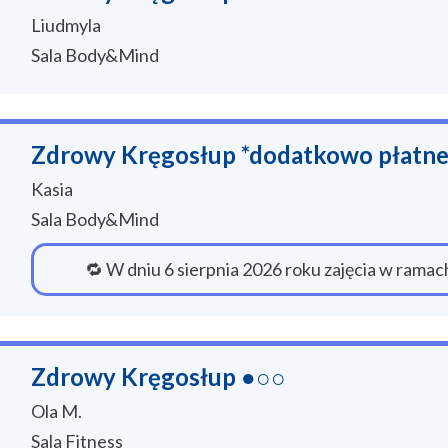
Liudmyla
Sala Body&Mind
Zdrowy Kręgosłup *dodatkowo płatn
Kasia
Sala Body&Mind
🔁 W dniu 6 sierpnia 2026 roku zajęcia w rama
Zdrowy Kręgosłup ●○○
Ola M.
Sala Fitness