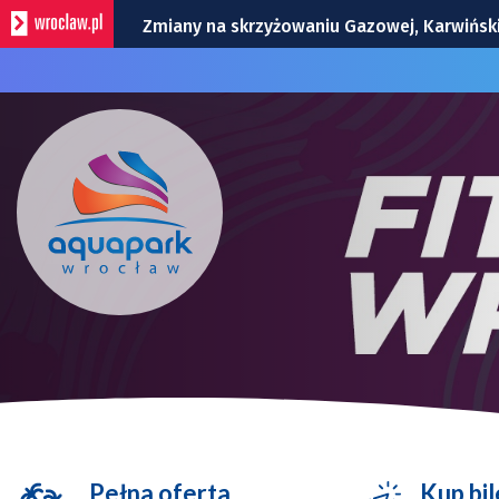
Zmiany na skrzyżowaniu Gazowej, Karwiński
Wypadek na Kleczkowie: tramwaje i autobus
Wrocław na weekend 7-9 sierpnia 2026 r. 
Czytelnia Ossolineum to idealne miejsce na
Remont Gajowickiej. Prace od Hallera do Ra
Pełna oferta
Kup bil