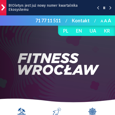
Śląsk – Cracovia, 9 sierpnia na Tarczyński Arena
|TRANSMISJA
71 77 11 511
/
Kontakt
/
A
A
Wrocław na weekend 7-9 sierpnia 2026 r.
A
[WYDARZENIA]
PL
EN
UA
KR
Wrocławska Potańcówka w sobotę, 8 sierpnia
Bitwa o Twierdzę w sobotę w Kłodzku. Co w
programie?
BIOletyn: jest już nowy numer kwartalnika
Ekosystemu