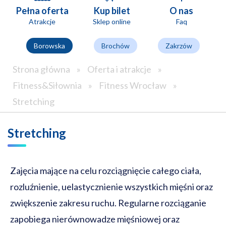
Pełna oferta
Kup bilet
O nas
Atrakcje
Sklep online
Faq
Borowska
Brochów
Zakrzów
Strona główna
»
Oferta i atrakcje
»
Fitness&Siłownia
»
Fitness Wrocław
»
Stretching
Stretching
Zajęcia mające na celu rozciągnięcie całego ciała,
rozluźnienie, uelastycznienie wszystkich mięśni oraz
zwiększenie zakresu ruchu. Regularne rozciąganie
zapobiega nierównowadze mięśniowej oraz